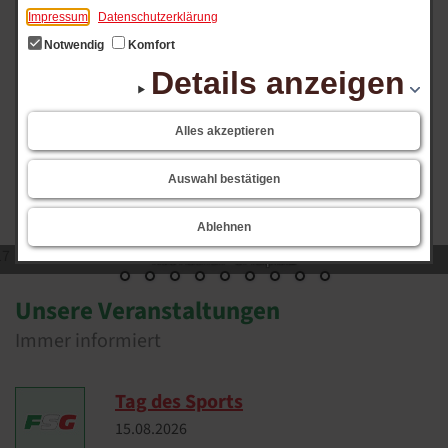
Impressum
Datenschutzerklärung
Notwendig
Komfort
Details anzeigen
Alles akzeptieren
Auswahl bestätigen
Ablehnen
17
NuS Aachen - SPielplatz
Unsere Veranstaltungen
Immer informiert
Tag des Sports
15.​08.​2026